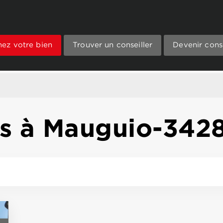
mez votre bien
Trouver un conseiller
Devenir conse
ns à Mauguio-342