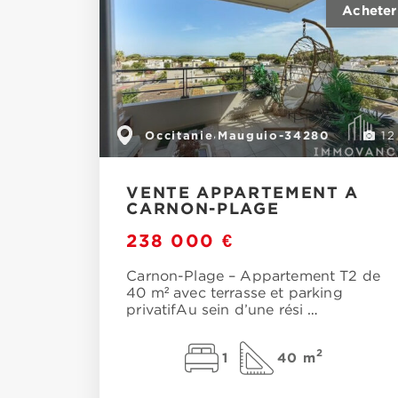
Occitanie
Mauguio-34280
,
12
VENTE APPARTEMENT A
CARNON-PLAGE
238 000 €
Carnon-Plage – Appartement T2 de
40 m² avec terrasse et parking
privatifAu sein d’une rési
…
2
1
40 m