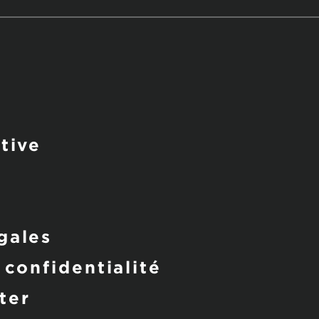
tive
s
gales
 confidentialité
ter