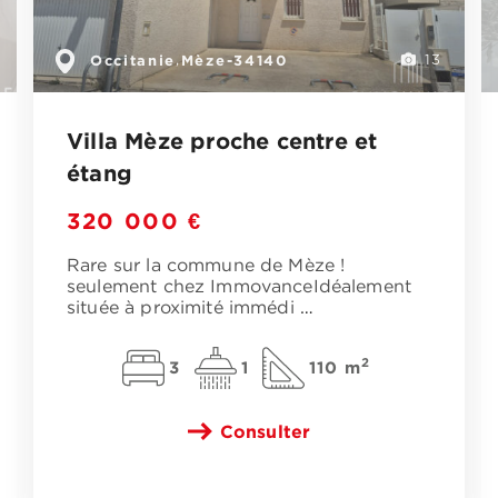
Occitanie
Mèze-34140
,
13
Villa Mèze proche centre et
étang
320 000 €
Rare sur la commune de Mèze !
seulement chez ImmovanceIdéalement
située à proximité immédi
…
2
3
1
110 m
Consulter