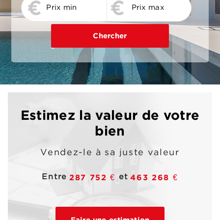
Estimez la valeur de votre
bien
Vendez-le à sa juste valeur
152 068 €
365 795 €
491 763 €
Entre
et
287 752 €
463 268 €
318 068 €
538 419 €
Faire une estimation