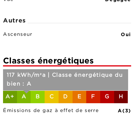
Autres
Oui
Ascenseur
Classes énergétiques
117 kWh/m²a | Classe énergétique du
bien : A
A+
A
B
C
D
E
F
G
H
A(3)
Émissions de gaz à effet de serre