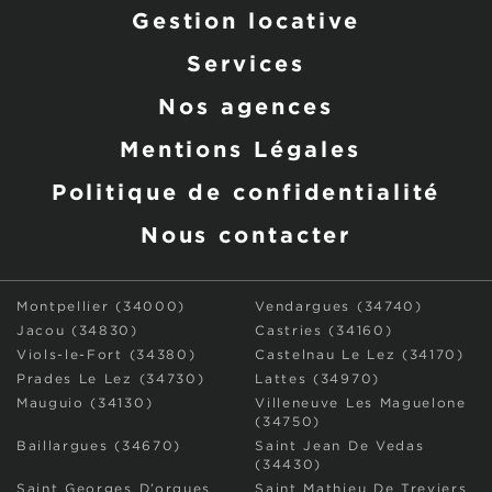
Gestion locative
Services
Nos agences
Mentions Légales
Politique de confidentialité
Nous contacter
Montpellier (34000)
Vendargues (34740)
Jacou (34830)
Castries (34160)
Viols-le-Fort (34380)
Castelnau Le Lez (34170)
Prades Le Lez (34730)
Lattes (34970)
Mauguio (34130)
Villeneuve Les Maguelone
(34750)
Baillargues (34670)
Saint Jean De Vedas
(34430)
Saint Georges D’orques
Saint Mathieu De Treviers