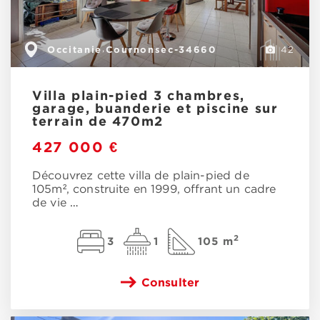
Occitanie
Cournonsec-34660
,
42
Villa plain-pied 3 chambres,
garage, buanderie et piscine sur
terrain de 470m2
427 000 €
Découvrez cette villa de plain-pied de
105m², construite en 1999, offrant un cadre
de vie
…
2
3
1
105 m
Consulter