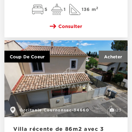
2
5
1
136 m
Consulter
Coup De Coeur
Occitanie
Cournonsec-34660
,
23
Villa récente de 86m2 avec 3