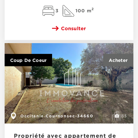
2
3
100 m
Consulter
Coup De Coeur
Occitanie
Cournonsec-34660
,
63
Propriété avec appartement de