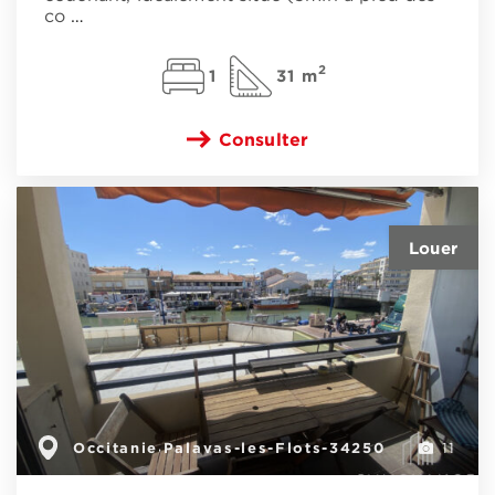
co
…
2
1
31 m
Consulter
Occitanie
Palavas-les-Flots-34250
,
11