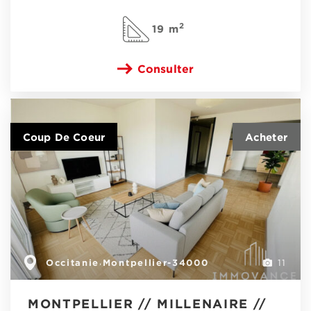
2
19 m
Consulter
Coup De Coeur
Occitanie
Montpellier-34000
,
11
MONTPELLIER // MILLENAIRE //