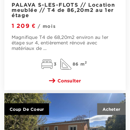
PALAVA S-LES-FLOTS // Location
meublée // T4 de 86,20m2 au 1er
étage
1 209 €
/ mois
Magnifique T4 de 68,20m2 environ au 1er
étage sur 4, entièrement rénové avec
matériaux de
…
2
3
86 m
Consulter
Coup De Coeur