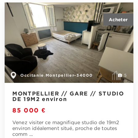
Occitanie
Montpellier-34000
,
5
MONTPELLIER // GARE // STUDIO
DE 19M2 environ
85 000 €
Venez visiter ce magnifique studio de 19m2
environ idéalement situé, proche de toutes
comm
…