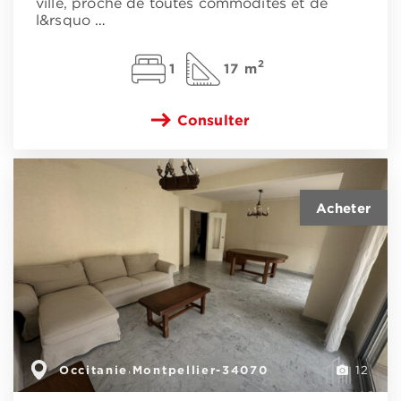
ville, proche de toutes commodités et de
l&rsquo
…
2
1
17 m
Consulter
Occitanie
Montpellier-34070
,
12