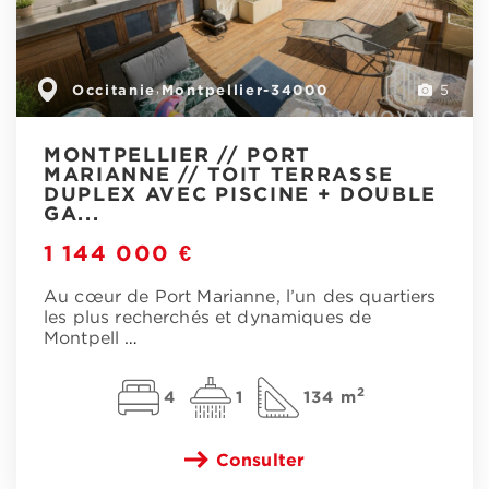
Occitanie
Montpellier-34000
,
5
MONTPELLIER // PORT
MARIANNE // TOIT TERRASSE
DUPLEX AVEC PISCINE + DOUBLE
GA...
1 144 000 €
Au cœur de Port Marianne, l’un des quartiers
les plus recherchés et dynamiques de
Montpell
…
2
4
1
134 m
Consulter