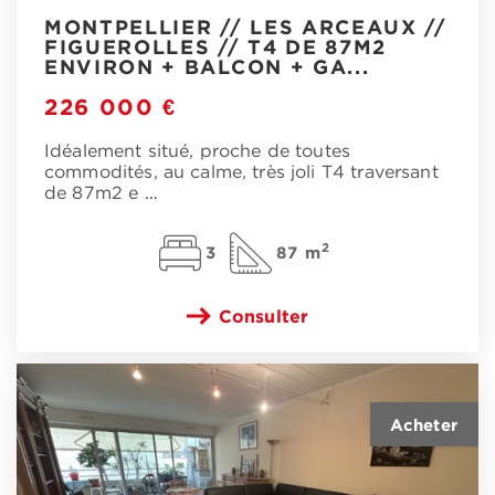
MONTPELLIER // LES ARCEAUX //
FIGUEROLLES // T4 DE 87M2
ENVIRON + BALCON + GA...
226 000 €
Idéalement situé, proche de toutes
commodités, au calme, très joli T4 traversant
de 87m2 e
…
2
3
87 m
Consulter