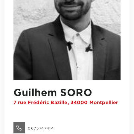
Guilhem SORO
7 rue Frédéric Bazille, 34000 Montpellier
0675747414