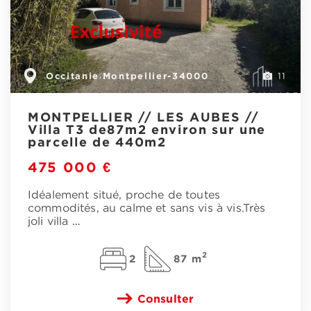
Occitanie
Montpellier-34000
,
11
MONTPELLIER // LES AUBES //
Villa T3 de87m2 environ sur une
parcelle de 440m2
475 000 €
Idéalement situé, proche de toutes
commodités, au calme et sans vis à vis.Très
joli villa
…
2
2
87 m
Consulter