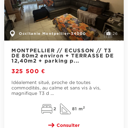
Occitanie
Montpellier-34000
,
26
MONTPELLIER // ECUSSON // T3
DE 80m2 environ + TERRASSE DE
12,40m2 + parking p...
325 500 €
Idéalement situé, proche de toutes
commodités, au calme et sans vis à vis,
magnifique T3 d
…
2
2
81 m
Consulter