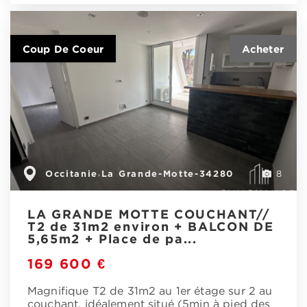
Coup De Coeur
Occitanie
La Grande-Motte-34280
,
8
LA GRANDE MOTTE COUCHANT//
T2 de 31m2 environ + BALCON DE
5,65m2 + Place de pa...
169 600 €
Magnifique T2 de 31m2 au 1er étage sur 2 au
couchant, idéalement situé (5min à pied des