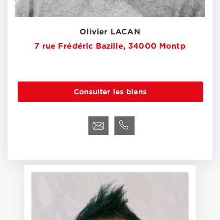
Olivier LACAN
7 rue Frédéric Bazille, 34000 Montp
Consulter les biens