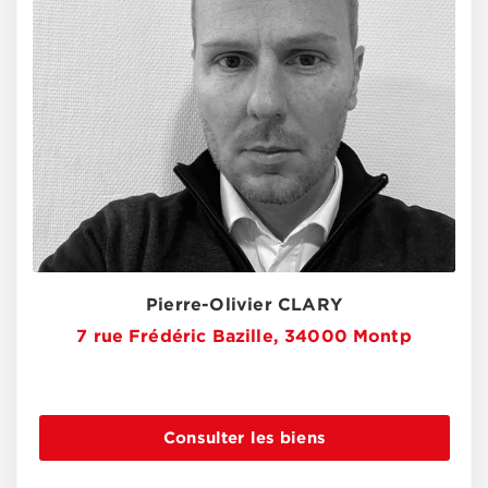
Pierre-Olivier CLARY
7 rue Frédéric Bazille, 34000 Montp
Consulter les biens