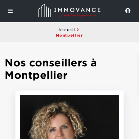
Accueil
Montpellier
Nos conseillers à
Montpellier