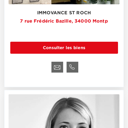
IMMOVANCE ST ROCH
7 rue Frédéric Bazille, 34000 Montp
Consulter les biens