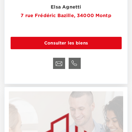
Elsa Agnetti
7 rue Frédéric Bazille, 34000 Montp
Consulter les biens