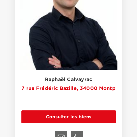
Raphaël Calvayrac
7 rue Frédéric Bazille, 34000 Montp
Consulter les biens