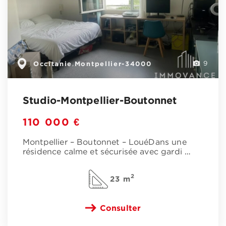
Occitanie
Montpellier-34000
,
9
Studio-Montpellier-Boutonnet
110 000 €
Montpellier – Boutonnet – LouéDans une
résidence calme et sécurisée avec gardi
…
2
23 m
Consulter