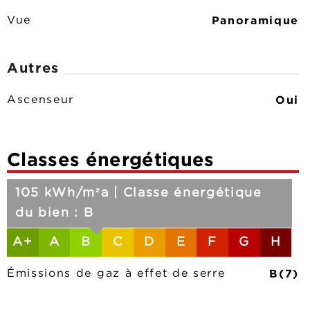
Panoramique
Vue
Autres
Oui
Ascenseur
Classes énergétiques
105 kWh/m²a | Classe énergétique
du bien : B
A+
A
B
C
D
E
F
G
H
B(7)
Émissions de gaz à effet de serre