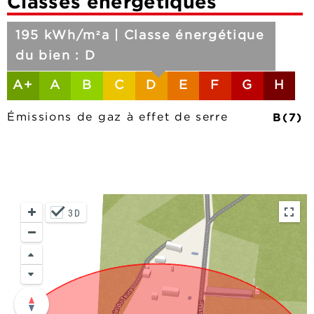
Classes énergétiques
195 kWh/m²a | Classe énergétique
du bien : D
A+
A
B
C
D
E
F
G
H
B(7)
Émissions de gaz à effet de serre
3D