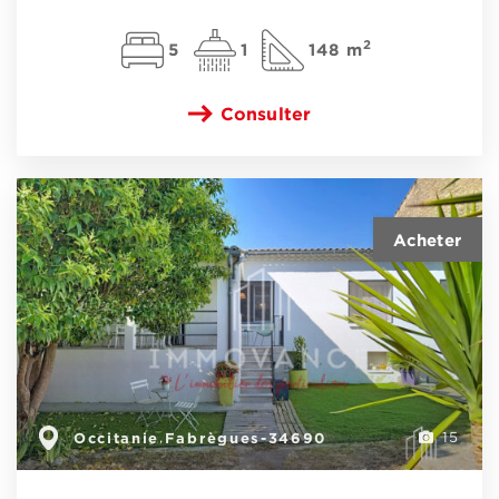
2
5
1
148 m
Consulter
Occitanie
Fabrègues-34690
,
15