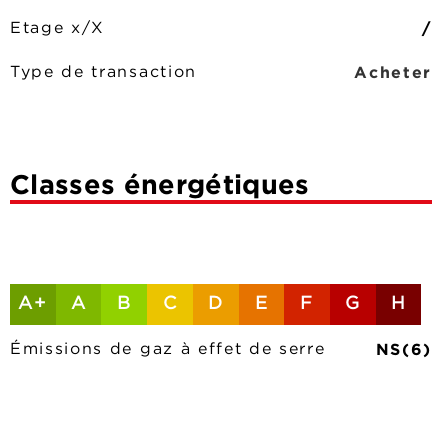
/
Etage x/X
Acheter
Type de transaction
Classes énergétiques
A+
A
B
C
D
E
F
G
H
NS(6)
Émissions de gaz à effet de serre