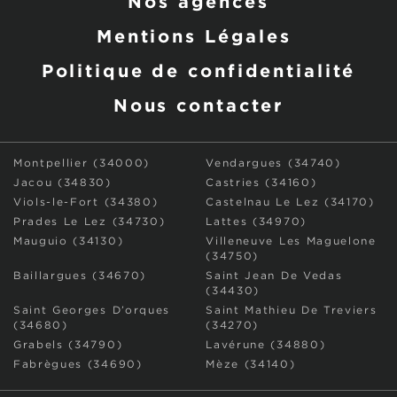
Nos agences
Mentions Légales
Politique de confidentialité
Nous contacter
Montpellier (34000)
Vendargues (34740)
Jacou (34830)
Castries (34160)
Viols-le-Fort (34380)
Castelnau Le Lez (34170)
Prades Le Lez (34730)
Lattes (34970)
Mauguio (34130)
Villeneuve Les Maguelone
(34750)
Baillargues (34670)
Saint Jean De Vedas
(34430)
Saint Georges D’orques
Saint Mathieu De Treviers
(34680)
(34270)
Grabels (34790)
Lavérune (34880)
Fabrègues (34690)
Mèze (34140)