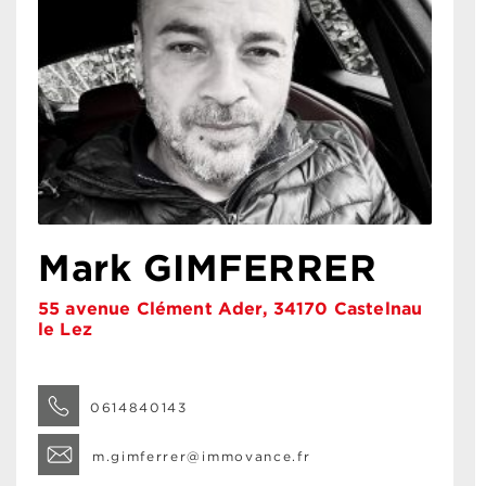
Mark GIMFERRER
55 avenue Clément Ader, 34170 Castelnau
le Lez
0614840143
m.gimferrer@immovance.fr