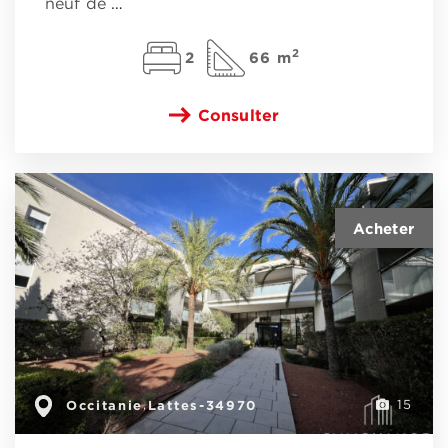
neuf de
…
2
2
66 m
Consulter
Occitanie
Lattes-34970
,
15