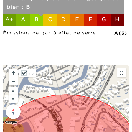
bien : B
A+
A
B
C
D
E
F
G
H
A(3)
Émissions de gaz à effet de serre
3D