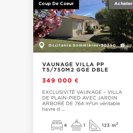
Coup De Coeur
Occitanie
Sommières-30250
,
29
VAUNAGE VILLA PP
T5/750M2 GGE DBLE
349 000 €
EXCLUSIVITÉ VAUNAGE – VILLA
DE PLAIN-PIED AVEC JARDIN
ARBORÉ DE 764 m²Un véritable
havre d
…
2
4
1
123 m