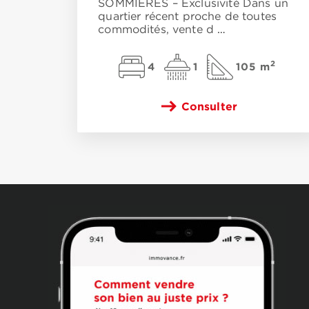
SOMMIÈRES – Exclusivité Dans un
quartier récent proche de toutes
commodités, vente d
…
2
4
1
105 m
Consulter