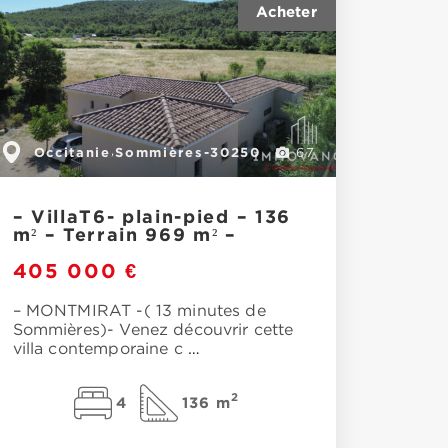
Occitanie
Sommières-30250
,
67
– VillaT6- plain-pied – 136
m² – Terrain 969 m² –
405 000 €
– MONTMIRAT -( 13 minutes de
Sommières)- Venez découvrir cette
villa contemporaine c
…
2
4
136 m