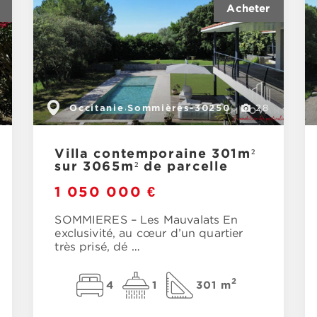
Occitanie
Sommières-30250
,
28
Villa contemporaine 301m²
sur 3065m² de parcelle
1 050 000 €
SOMMIERES – Les Mauvalats En
exclusivité, au cœur d’un quartier
très prisé, dé
…
2
4
1
301 m