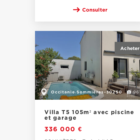
Consulter
Occitanie
Sommières-30250
,
96
Villa T5 105m² avec piscine
et garage
336 000 €