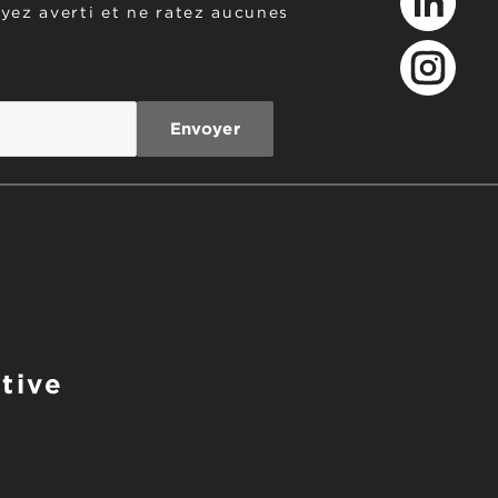
oyez averti et ne ratez aucunes
LinkedIn
Instagram
tive
s