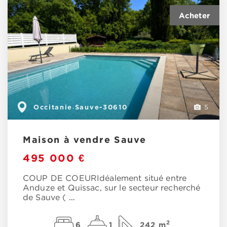
Occitanie
Sauve-30610
,
5
Maison à vendre Sauve
495 000 €
COUP DE COEURIdéalement situé entre
Anduze et Quissac, sur le secteur recherché
de Sauve (
…
2
6
1
242 m