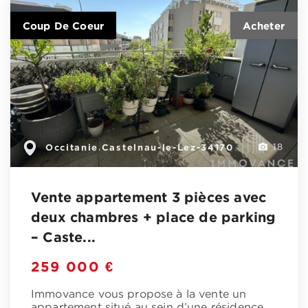
Coup De Coeur
Occitanie
Castelnau-le-Lez-34170
,
18
Vente appartement 3 pièces avec
deux chambres + place de parking
– Caste...
259 000 €
Immovance vous propose à la vente un
appartement situé au sein d’une résidence