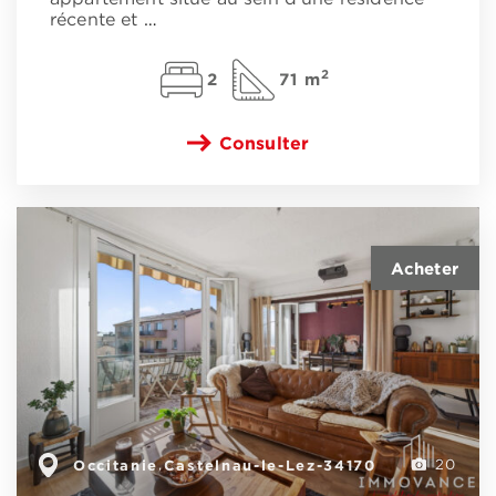
récente et
…
2
2
71 m
Consulter
Occitanie
Castelnau-le-Lez-34170
,
20