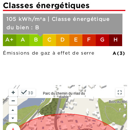
Classes énergétiques
105 kWh/m²a | Classe énergétique
du bien : B
A+
A
B
C
D
E
F
G
H
A(3)
Émissions de gaz à effet de serre
3D