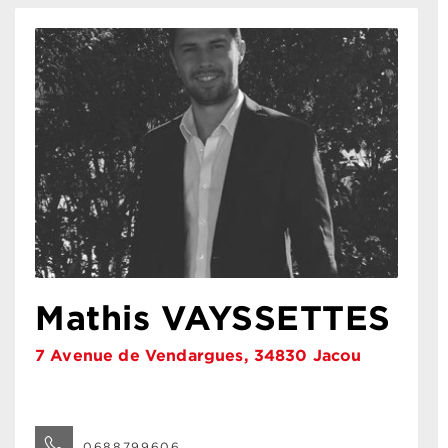
Mathis VAYSSETTES
7 Avenue de Vendargues, 34830 Jacou
0688799606