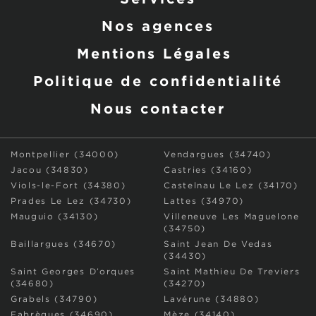
Nos agences
Mentions Légales
Politique de confidentialité
Nous contacter
Montpellier (34000)
Vendargues (34740)
Jacou (34830)
Castries (34160)
Viols-le-Fort (34380)
Castelnau Le Lez (34170)
Prades Le Lez (34730)
Lattes (34970)
Mauguio (34130)
Villeneuve Les Maguelone
(34750)
Baillargues (34670)
Saint Jean De Vedas
(34430)
Saint Georges D’orques
Saint Mathieu De Treviers
(34680)
(34270)
Grabels (34790)
Lavérune (34880)
Fabrègues (34690)
Mèze (34140)