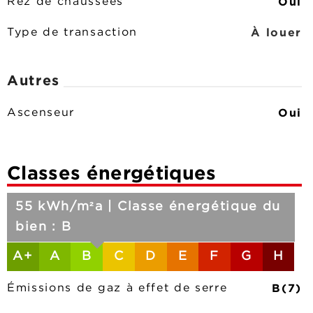
Oui
Rez de chaussées
À louer
Type de transaction
Autres
Oui
Ascenseur
Classes énergétiques
55 kWh/m²a | Classe énergétique du
bien : B
A+
A
B
C
D
E
F
G
H
B(7)
Émissions de gaz à effet de serre