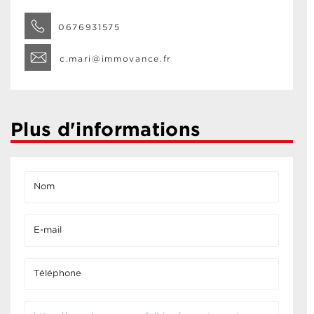
0676931575
c.mari@immovance.fr
Plus d'informations