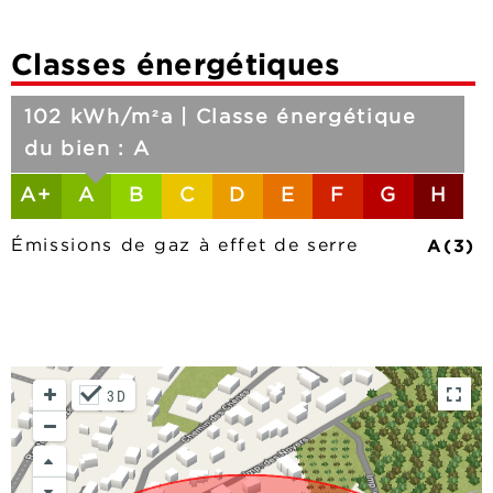
Classes énergétiques
102 kWh/m²a | Classe énergétique
du bien : A
A+
A
B
C
D
E
F
G
H
A(3)
Émissions de gaz à effet de serre
3D