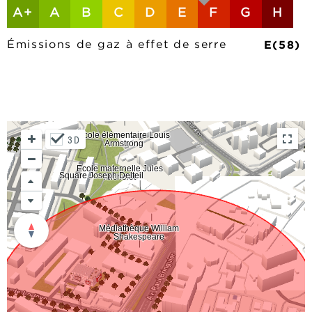
A+
A
B
C
D
E
F
G
H
E(58)
Émissions de gaz à effet de serre
3D