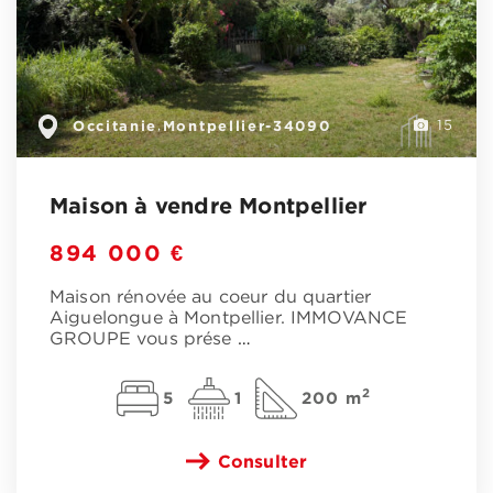
Occitanie
Montpellier-34090
,
15
Maison à vendre Montpellier
894 000 €
Maison rénovée au coeur du quartier
Aiguelongue à Montpellier. IMMOVANCE
GROUPE vous prése
…
2
5
1
200 m
Consulter