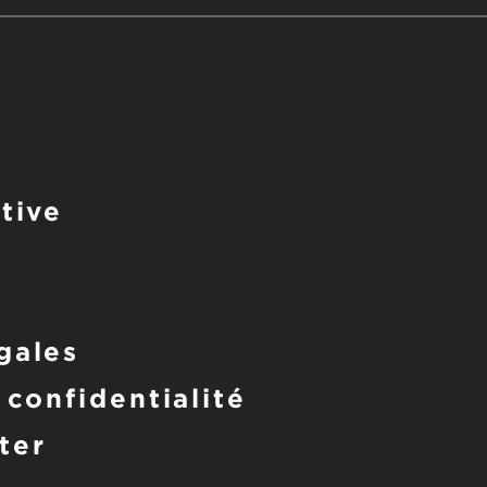
tive
s
gales
 confidentialité
ter