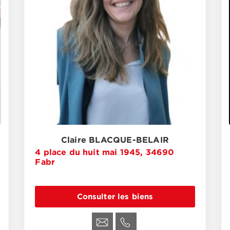
Claire BLACQUE-BELAIR
4 place du huit mai 1945, 34690
Fabr
Consulter les biens