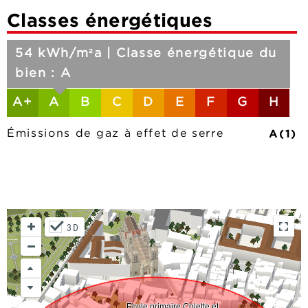
Classes énergétiques
54 kWh/m²a | Classe énergétique du
bien : A
A+
A
B
C
D
E
F
G
H
A(1)
Émissions de gaz à effet de serre
3D