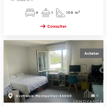
2
4
1
109 m
Consulter
Occitanie
Montpellier-34000
,
9