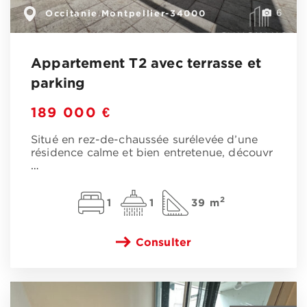
Occitanie
Montpellier-34000
,
6
Appartement T2 avec terrasse et
parking
189 000 €
Situé en rez-de-chaussée surélevée d’une
résidence calme et bien entretenue, découvr
…
2
1
1
39 m
Consulter