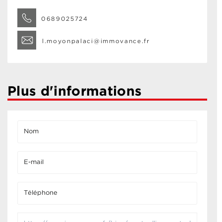
0689025724
l.moyonpalaci@immovance.fr
Plus d'informations