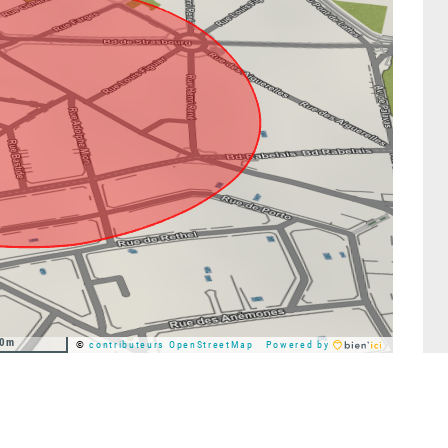
0m
©
contributeurs OpenStreetMap
Powered by