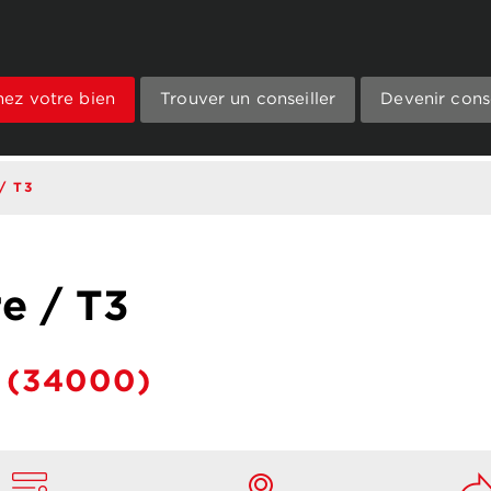
mez votre bien
Trouver un conseiller
Devenir conse
/ T3
re / T3
(34000)