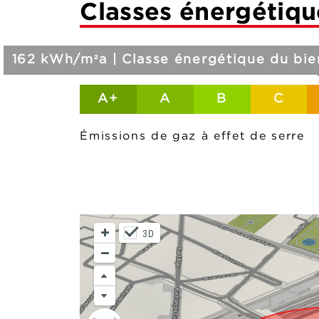
Classes énergétiqu
162 kWh/m²a | Classe énergétique du bie
A+
A
B
C
Émissions de gaz à effet de serre
3D