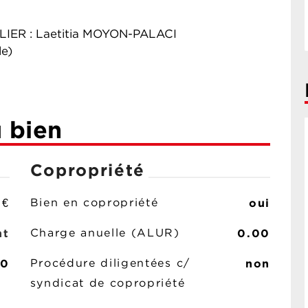
IER : Laetitia MOYON-PALACI
le)
u bien
Copropriété
 €
oui
Bien en copropriété
nt
0.00
Charge anuelle (ALUR)
00
non
Procédure diligentées c/
syndicat de copropriété