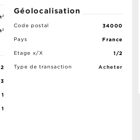
Géolocalisation
m²
34000
Code postal
m²
France
Pays
1/2
Etage x/X
Acheter
2
Type de transaction
3
1
1