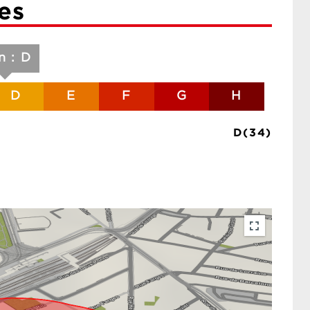
es
n : D
D
E
F
G
H
D(34)