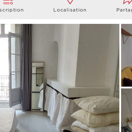
scription
Localisation
Parta