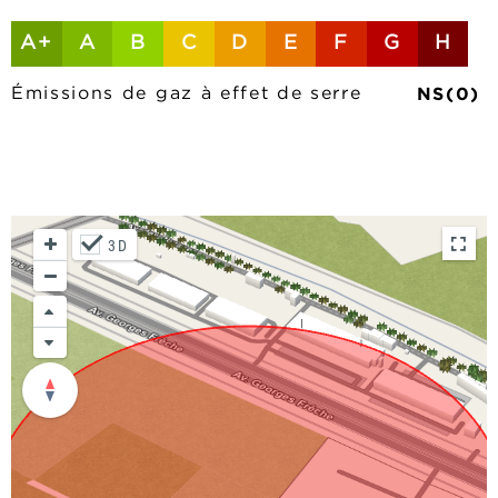
A+
A
B
C
D
E
F
G
H
NS(0)
Émissions de gaz à effet de serre
3D