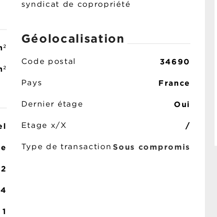
syndicat de copropriété
Géolocalisation
m²
34690
Code postal
m²
France
Pays
Oui
Dernier étage
/
el
Etage x/X
Sous compromis
ée
Type de transaction
2
4
1