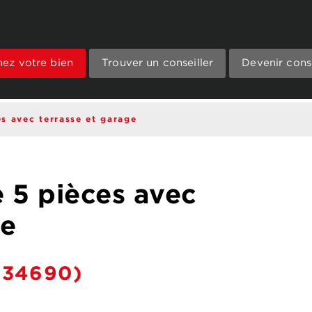
mez votre bien
Trouver un conseiller
Devenir conse
es avec terrasse et garage
e 5 pièces avec
ge
34690)