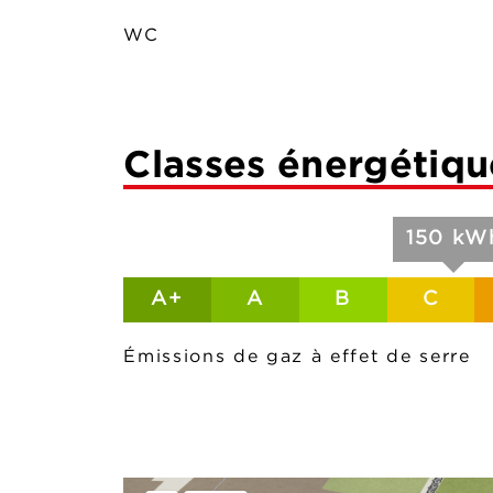
WC
Classes énergétiqu
150 kWh
A+
A
B
C
Émissions de gaz à effet de serre