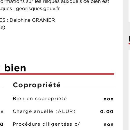
formations sur les risques auxquels ce bien est
sques : georisques.gouv.fr.
S : Delphine GRANIER
le)
u bien
Copropriété
non
Bien en copropriété
on
0.00
Charge anuelle (ALUR)
00
non
Procédure diligentées c/