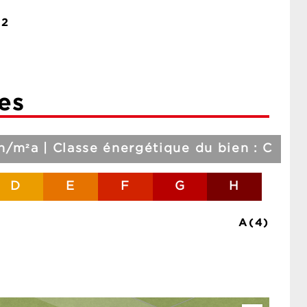
2
es
/m²a | Classe énergétique du bien : C
D
E
F
G
H
A(4)