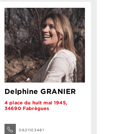
Delphine GRANIER
4 place du huit mai 1945,
34690 Fabrègues
0621103481