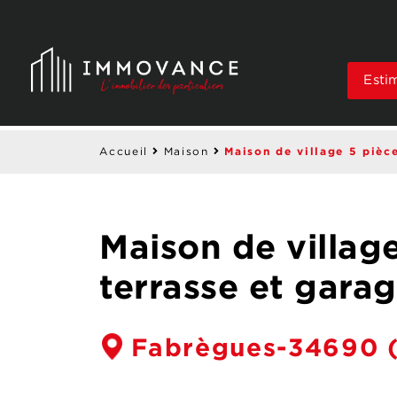
Esti
Maison de village 5 pièc
Accueil
Maison
Maison de villag
terrasse et gara
Fabrègues-34690
(