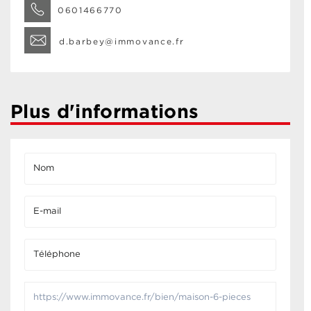
0601466770
d.barbey@immovance.fr
Plus d'informations