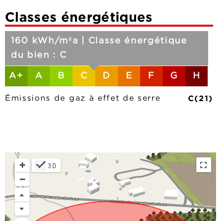
Classes énergétiques
160 kWh/m²a | Classe énergétique
du bien : C
A+
A
B
C
D
E
F
G
H
C(21)
Émissions de gaz à effet de serre
3D