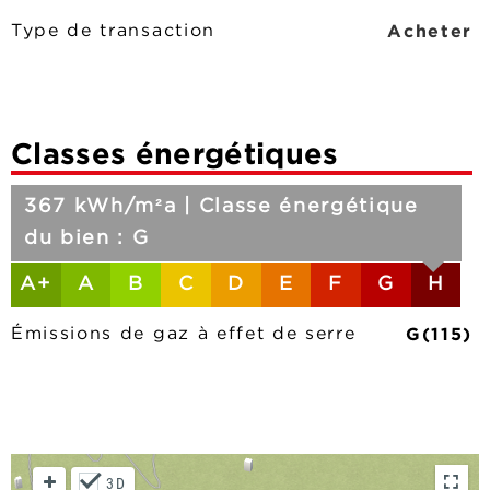
Acheter
Type de transaction
Classes énergétiques
367 kWh/m²a | Classe énergétique
du bien : G
A+
A
B
C
D
E
F
G
H
G(115)
Émissions de gaz à effet de serre
3D