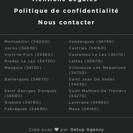
Politique de confidentialité
Nous contacter
Montpellier (34000)
Vendargues (34740)
Jacou (34830)
Castries (34160)
Viols-le-Fort (34380)
Castelnau Le Lez (34170)
Prades Le Lez (34730)
Lattes (34970)
Mauguio (34130)
Villeneuve Les Maguelone
(34750)
Baillargues (34670)
Saint Jean De Vedas
(34430)
Saint Georges D’orques
Saint Mathieu De Treviers
(34680)
(34270)
Grabels (34790)
Lavérune (34880)
Fabrègues (34690)
Mèze (34140)
Créé avec
par
Getup Agency