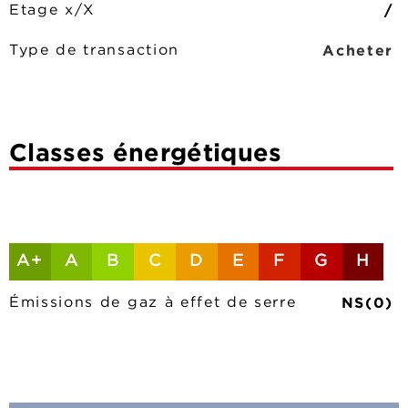
/
Etage x/X
Acheter
Type de transaction
Classes énergétiques
A+
A
B
C
D
E
F
G
H
NS(0)
Émissions de gaz à effet de serre