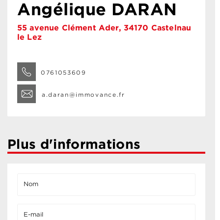
Angélique DARAN
55 avenue Clément Ader, 34170 Castelnau
le Lez
0761053609
a.daran@immovance.fr
Plus d'informations