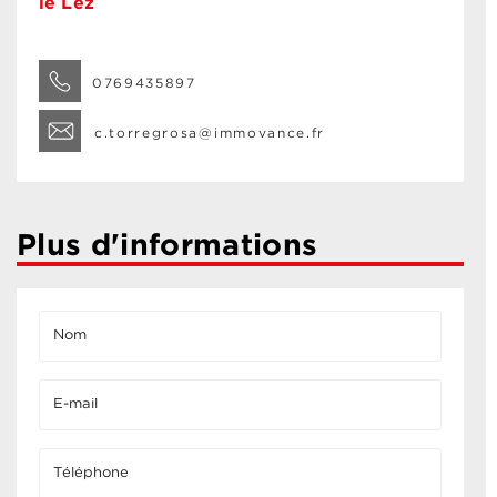
le Lez
0769435897
c.torregrosa@immovance.fr
Plus d'informations