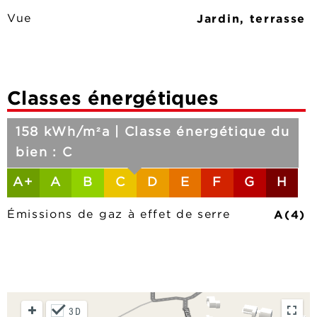
Jardin, terrasse
Vue
Classes énergétiques
158 kWh/m²a | Classe énergétique du
bien : C
A+
A
B
C
D
E
F
G
H
A(4)
Émissions de gaz à effet de serre
3D