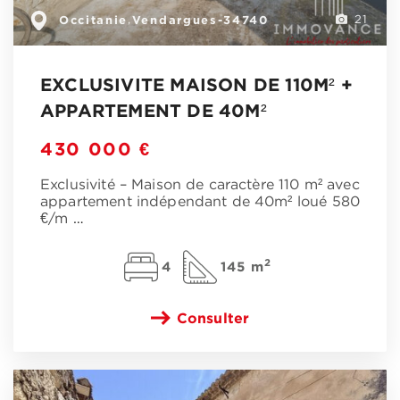
Occitanie
Vendargues-34740
,
21
EXCLUSIVITE MAISON DE 110M² +
APPARTEMENT DE 40M²
430 000 €
Exclusivité – Maison de caractère 110 m² avec
appartement indépendant de 40m² loué 580
€/m
…
2
4
145 m
Consulter