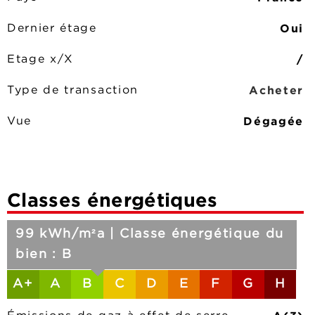
Oui
Dernier étage
/
Etage x/X
Acheter
Type de transaction
Dégagée
Vue
Classes énergétiques
99 kWh/m²a | Classe énergétique du
bien : B
A+
A
B
C
D
E
F
G
H