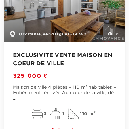
Occitanie
Vendargues-34740
,
18
EXCLUSIVITE VENTE MAISON EN
COEUR DE VILLE
325 000 €
Maison de ville 4 pièces – 110 m² habitables –
Entièrement rénovée Au cœur de la ville, dé
…
2
3
1
110 m