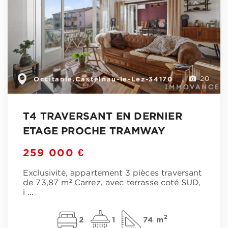
Occitanie
Castelnau-le-Lez-34170
,
20
T4 TRAVERSANT EN DERNIER
ETAGE PROCHE TRAMWAY
259 000 €
Exclusivité, appartement 3 pièces traversant
de 73,87 m² Carrez, avec terrasse coté SUD,
i
…
2
2
1
74 m