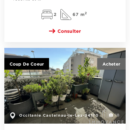
2
2
67 m
Consulter
Coup De Coeur
Occitanie
Castelnau-le-Lez-34170
,
18