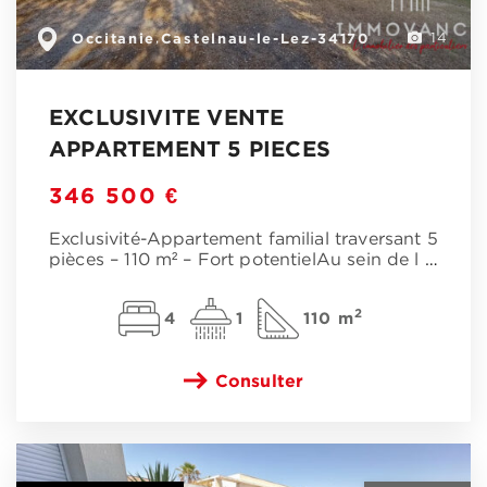
Occitanie
Castelnau-le-Lez-34170
,
14
EXCLUSIVITE VENTE
APPARTEMENT 5 PIECES
346 500 €
Exclusivité-Appartement familial traversant 5
pièces – 110 m² – Fort potentielAu sein de l
…
2
4
1
110 m
Consulter