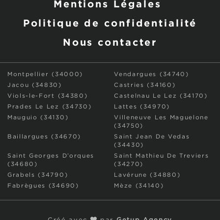
Mentions Légales
Politique de confidentialité
Nous contacter
Montpellier (34000)
Vendargues (34740)
Jacou (34830)
Castries (34160)
Viols-le-Fort (34380)
Castelnau Le Lez (34170)
Prades Le Lez (34730)
Lattes (34970)
Mauguio (34130)
Villeneuve Les Maguelone
(34750)
Baillargues (34670)
Saint Jean De Vedas
(34430)
Saint Georges D’orques
Saint Mathieu De Treviers
(34680)
(34270)
Grabels (34790)
Lavérune (34880)
Fabrègues (34690)
Mèze (34140)