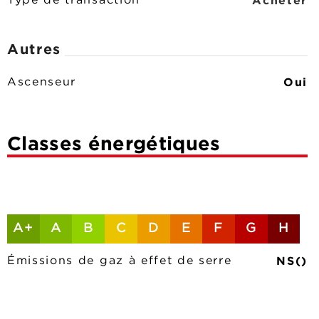
Acheter
Type de transaction
Autres
Oui
Ascenseur
Classes énergétiques
A+
A
B
C
D
E
F
G
H
NS()
Émissions de gaz à effet de serre