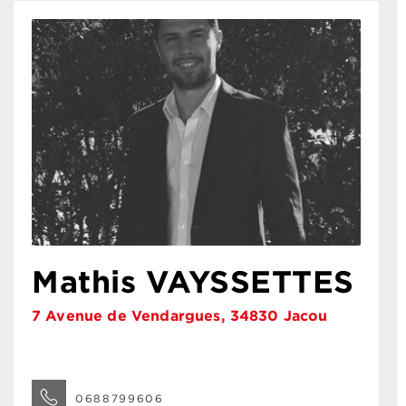
Mathis VAYSSETTES
7 Avenue de Vendargues, 34830 Jacou
0688799606