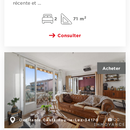
récente et
…
2
2
71 m
Consulter
Occitanie
Castelnau-le-Lez-34170
,
20