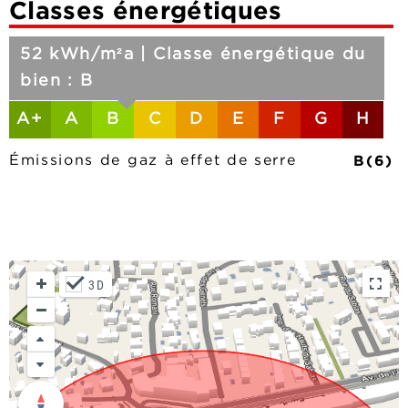
Classes énergétiques
52 kWh/m²a | Classe énergétique du
bien : B
A+
A
B
C
D
E
F
G
H
B(6)
Émissions de gaz à effet de serre
3D