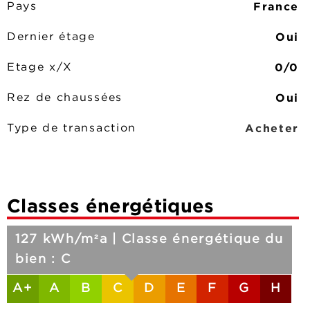
France
Pays
Oui
Dernier étage
0/0
Etage x/X
Oui
Rez de chaussées
Acheter
Type de transaction
Classes énergétiques
127 kWh/m²a | Classe énergétique du
bien : C
A+
A
B
C
D
E
F
G
H