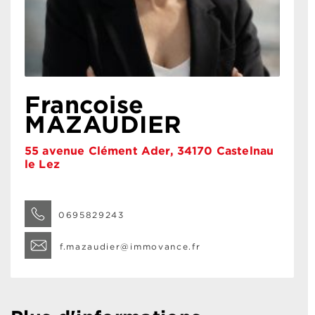
Francoise
MAZAUDIER
55 avenue Clément Ader, 34170 Castelnau
le Lez
0695829243
f.mazaudier@immovance.fr