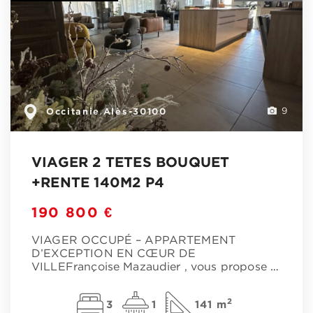
Occitanie
Alès-30100
,
9
VIAGER 2 TETES BOUQUET
+RENTE 140M2 P4
190 800 €
VIAGER OCCUPÉ – APPARTEMENT
D’EXCEPTION EN CŒUR DE
VILLEFrançoise Mazaudier , vous propose
…
2
3
1
141 m