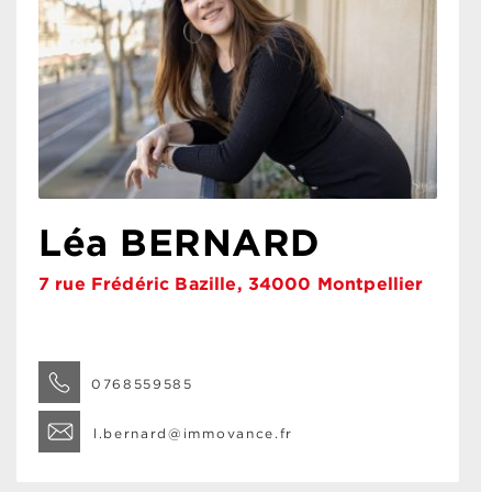
Léa BERNARD
7 rue Frédéric Bazille, 34000 Montpellier
0768559585
l.bernard@immovance.fr