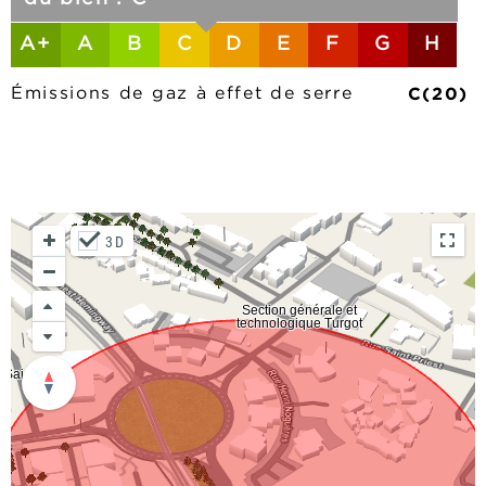
A+
A
B
C
D
E
F
G
H
C(20)
Émissions de gaz à effet de serre
3D