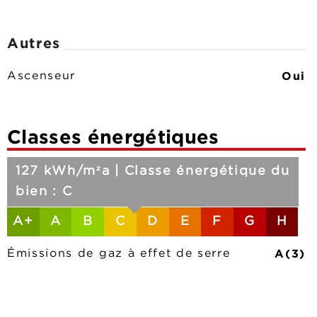
Autres
Oui
Ascenseur
Classes énergétiques
127 kWh/m²a | Classe énergétique du
bien : C
A+
A
B
C
D
E
F
G
H
A(3)
Émissions de gaz à effet de serre