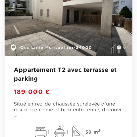
Occitanie
Montpellier-34000
,
6
Appartement T2 avec terrasse et
parking
189 000 €
Situé en rez-de-chaussée surélevée d’une
résidence calme et bien entretenue, découvr
…
2
1
1
39 m