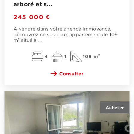
arboré et s...
245 000 €
À vendre dans votre agence Immovance,
découvrez ce spacieux appartement de 109
m² situé à
…
2
4
1
109 m
Consulter