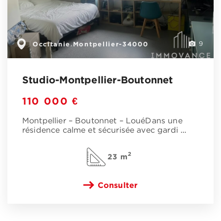
Occitanie
Montpellier-34000
,
9
Studio-Montpellier-Boutonnet
110 000 €
Montpellier – Boutonnet – LouéDans une
résidence calme et sécurisée avec gardi
…
2
23 m
Consulter