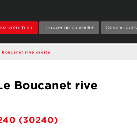
mez votre bien
Trouver un conseiller
Devenir conse
e Boucanet rive droite
 Le Boucanet rive
240
(30240)