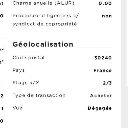
nt
0.00
Charge anuelle (ALUR)
0
non
Procédure diligentées c/
syndicat de copropriété
Géolocalisation
m²
30240
Code postal
m²
France
Pays
2/3
Etage x/X
Acheter
2
Type de transaction
Dégagée
1
Vue
0