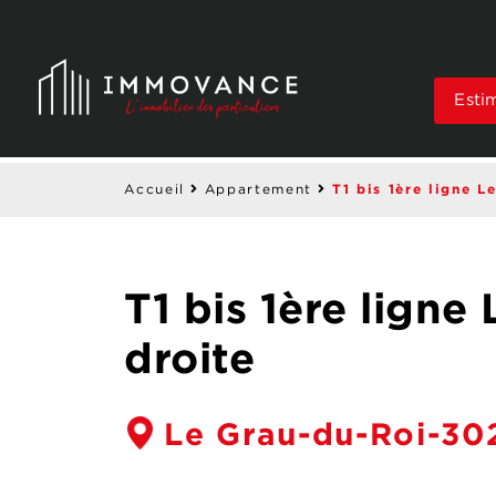
Esti
T1 bis 1ère ligne L
Accueil
Appartement
T1 bis 1ère ligne
droite
Le Grau-du-Roi-30