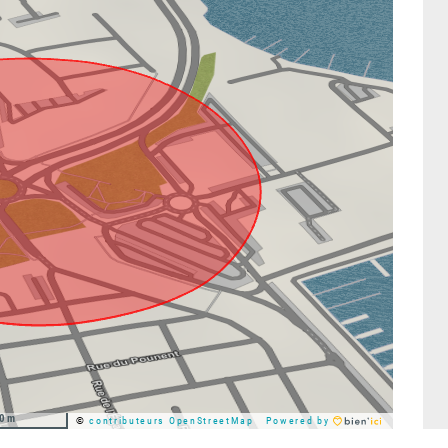
0m
©
contributeurs OpenStreetMap
Powered by