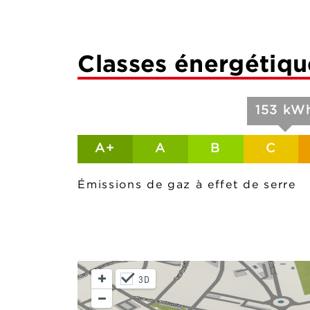
Classes énergétiqu
153 kWh
A+
A
B
C
Émissions de gaz à effet de serre
3D