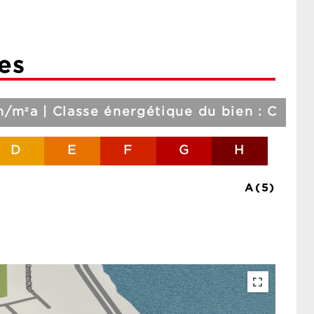
es
/m²a | Classe énergétique du bien : C
D
E
F
G
H
A(5)