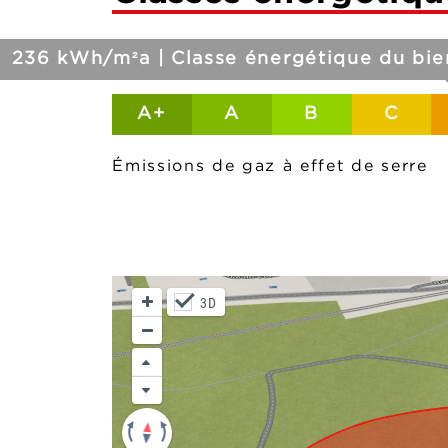
236 kWh/m²a | Classe énergétique du bie
A+
A
B
C
Émissions de gaz à effet de serre
3D