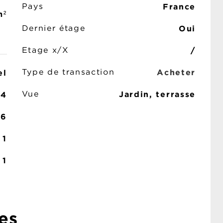
France
Pays
m²
Oui
Dernier étage
/
Etage x/X
Acheter
el
Type de transaction
Jardin, terrasse
4
Vue
6
1
1
es