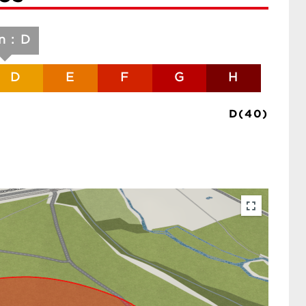
n : D
D
E
F
G
H
D(40)