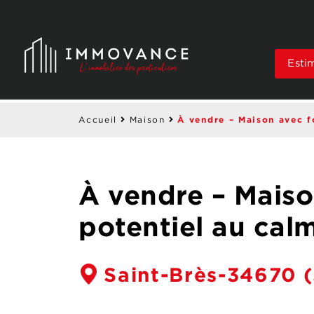
Esti
À vendre – Maison avec f
Accueil
Maison
À vendre – Maiso
potentiel au cal
Saint-Brès-34670
(