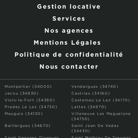
Gestion locative
Services
Nos agences
Mentions Légales
Politique de confidentialité
Nous contacter
Montpellier (34000)
Vendargues (34740)
Jacou (34830)
Castries (34160)
Viols-le-Fort (34380)
Castelnau Le Lez (34170)
Prades Le Lez (34730)
Lattes (34970)
Mauguio (34130)
Villeneuve Les Maguelone
(34750)
Baillargues (34670)
Saint Jean De Vedas
(34430)
Saint Georges D’orques
Saint Mathieu De Treviers