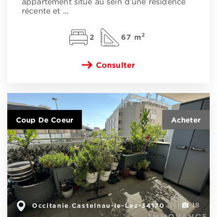
appartement situé au sein d’une résidence
récente et
…
2
2
67 m
Consulter
Coup De Coeur
Occitanie
Castelnau-le-Lez-34170
,
18