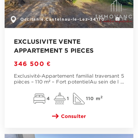
Occitanie
Castelnau-le-Lez-34170
,
14
EXCLUSIVITE VENTE
APPARTEMENT 5 PIECES
346 500 €
Exclusivité-Appartement familial traversant 5
pièces – 110 m² – Fort potentielAu sein de l
…
2
4
1
110 m
Consulter