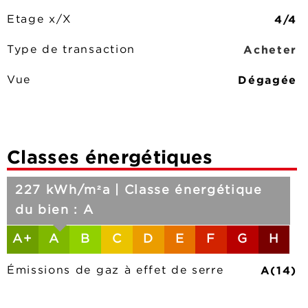
4/4
Etage x/X
Acheter
Type de transaction
Dégagée
Vue
Classes énergétiques
227 kWh/m²a | Classe énergétique
du bien : A
A+
A
B
C
D
E
F
G
H
A(14)
Émissions de gaz à effet de serre